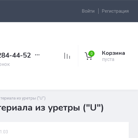
Войти
Регистрация
Корзина
284-44-52
0
пуста
онок
ериала из уретры ("U")
ериала из уретры ("U")
1.03