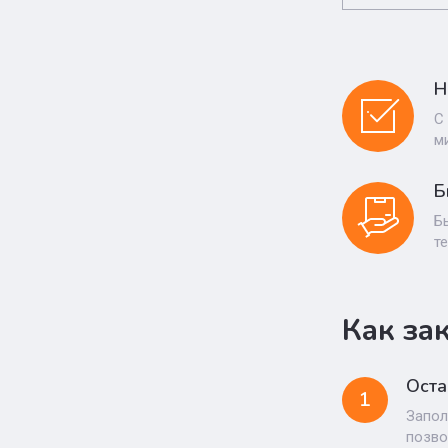
Н
С
м
Б
Б
т
Как за
Оста
1
Запол
позво