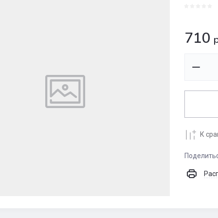
710
р
К ср
Поделить
Рас