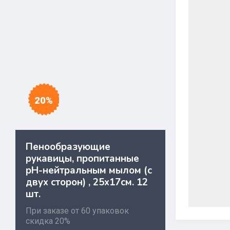
20%
Пенообразующие
рукавицы, пропитанные
pH-нейтральным мылом (с
двух сторон) , 25х17см. 12
шт.
При заказе от 60 упаковок
скидка 20%