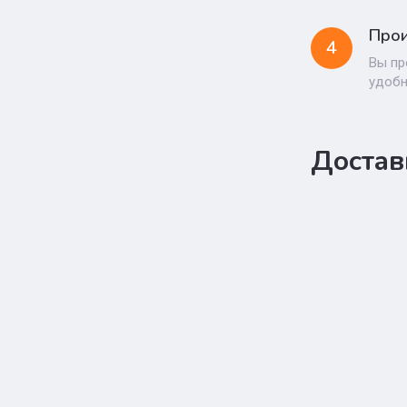
Прои
4
Вы пр
удоб
Достав