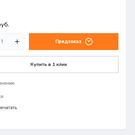
уб.
Предзаказ
Купить в 1 клик
авнению
ся
печатать