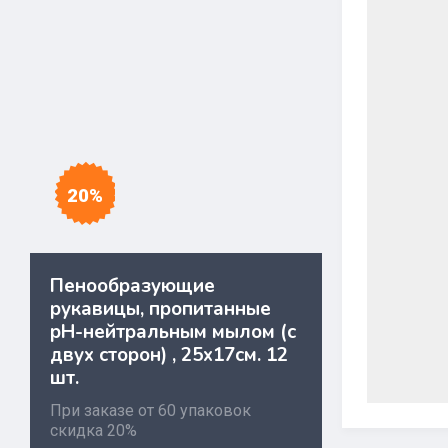
20%
Пенообразующие
рукавицы, пропитанные
pH-нейтральным мылом (с
двух сторон) , 25х17см. 12
шт.
При заказе от 60 упаковок
скидка 20%