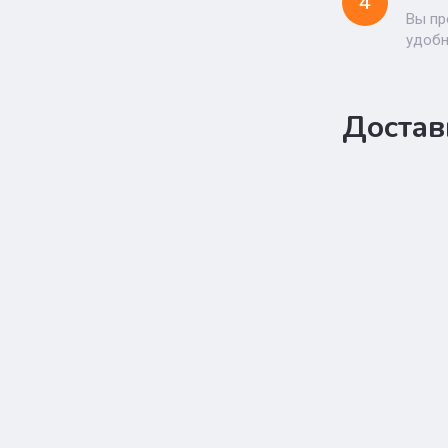
4
Вы пр
удоб
Достав