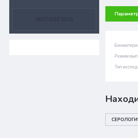
Парамет
08.07.2022 00:00
Биоматери
Режим вып
Тип иссле
Находи
СЕРОЛОГИ