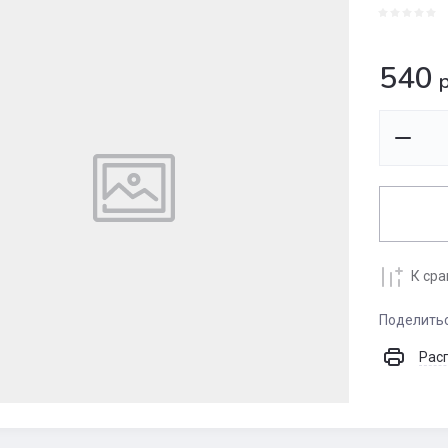
540
р
К ср
Поделить
Рас