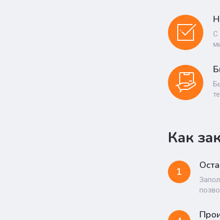
Н
С
м
Б
Б
т
Как за
Оста
1
Запол
позво
Прои