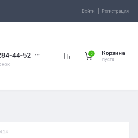
Войти
Регистрация
Корзина
284-44-52
0
пуста
онок
4.24