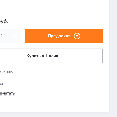
уб.
Предзаказ
Купить в 1 клик
авнению
ся
печатать