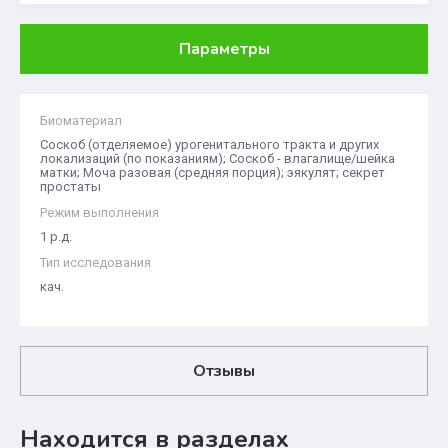
Параметры
Биоматериал
Соскоб (отделяемое) урогенитального тракта и других
локализаций (по показаниям); Соскоб - влагалищe/шейка
матки; Моча разовая (средняя порция); эякулят; секрет
простаты
Режим выполнения
1 р.д.
Тип исследования
кач.
Отзывы
Находится в разделах